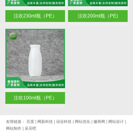
注吹230ml瓶（PE）
注吹200ml瓶（PE)
注吹100ml瓶（PE）
友情链接：
百度
|
网新科技
|
诏业科技
|
网站优化
|
徽商网
|
网站设计
|
网站制作
|
采买吧