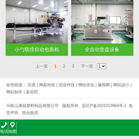
小勺联排自动包装机
全自动垫盖设备
上一页
1
2
3
下一页
友情链接：
百度
|
网新科技
|
诏业科技
|
网站优化
|
徽商网
|
网站设计
|
网站制作
|
采买吧
马鞍山康福塑料制品有限公司 版权所有
皖ICP备2021013964号-1
免
责声明
营业执照
电话
地图